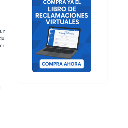
 un
del
ber
e
l