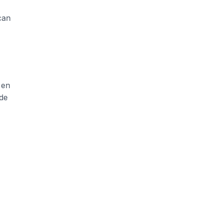
can
 en
 de