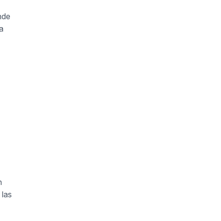
nde
a
n
 las