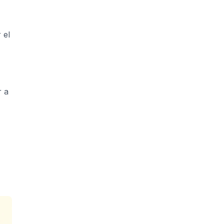
 el
r a