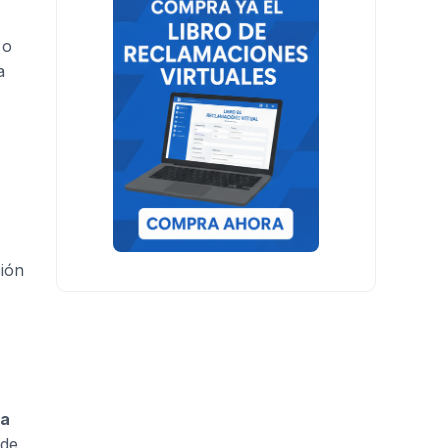
 o
a
ción
sa
 de