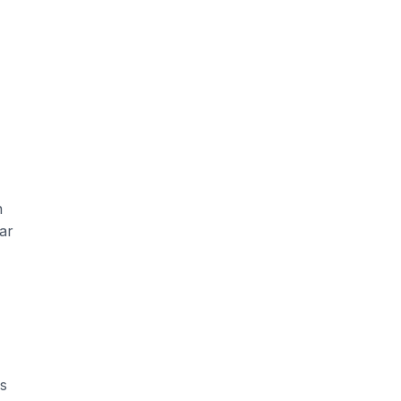
n
ar
us