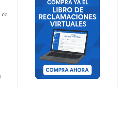
o de
l