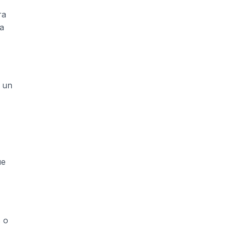
ra
ra
n un
ue
s o